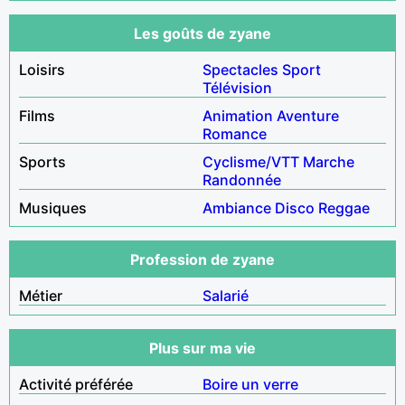
Les goûts de zyane
Loisirs
Spectacles
Sport
Télévision
Films
Animation
Aventure
Romance
Sports
Cyclisme/VTT
Marche
Randonnée
Musiques
Ambiance
Disco
Reggae
Profession de zyane
Métier
Salarié
Plus sur ma vie
Activité préférée
Boire un verre