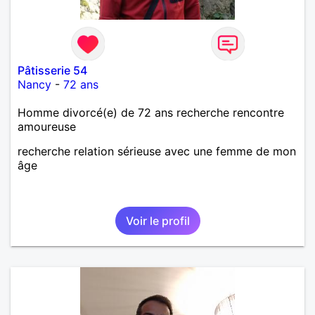
Pâtisserie 54
Nancy
-
72 ans
Homme divorcé(e) de 72 ans recherche rencontre
amoureuse
recherche relation sérieuse avec une femme de mon
âge
Voir le profil