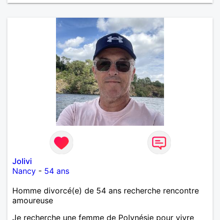
Jolivi
Nancy
-
54 ans
Homme divorcé(e) de 54 ans recherche rencontre
amoureuse
Je recherche une femme de Polynésie pour vivre