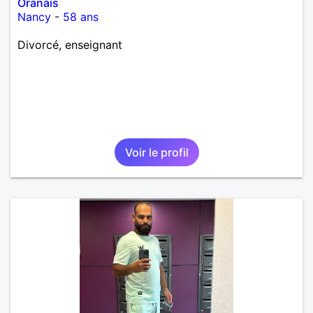
Oranais
Nancy
-
58 ans
Divorcé, enseignant
Voir le profil