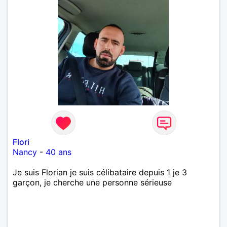
Flori
Nancy
-
40 ans
Je suis Florian je suis célibataire depuis 1 je 3
garçon, je cherche une personne sérieuse