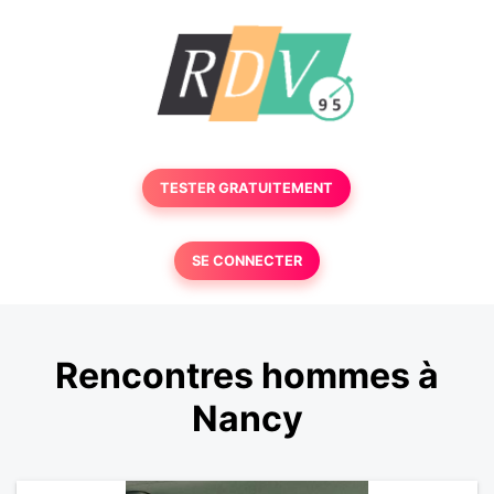
TESTER GRATUITEMENT
SE CONNECTER
Rencontres hommes à
Nancy