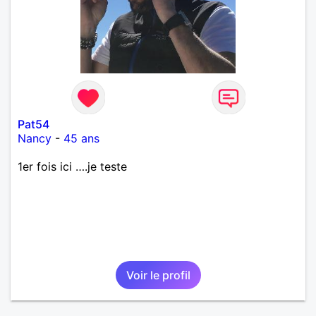
Pat54
Nancy
-
45 ans
1er fois ici ….je teste
Voir le profil