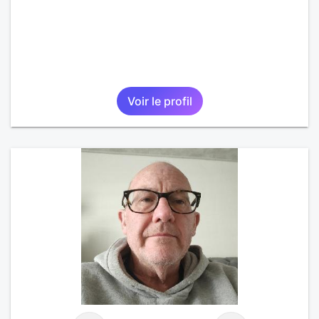
Voir le profil