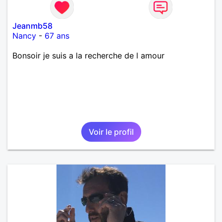
Jeanmb58
Nancy
-
67 ans
Bonsoir je suis a la recherche de l amour
Voir le profil