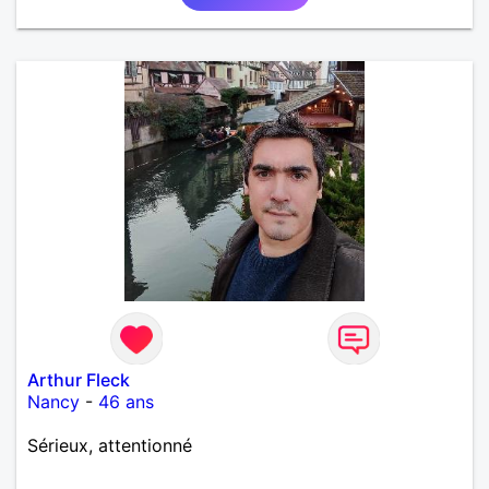
Arthur Fleck
Nancy
-
46 ans
Sérieux, attentionné