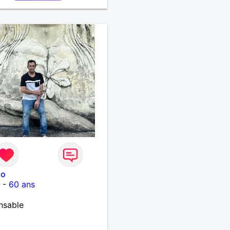
lo
t
-
60 ans
nsable