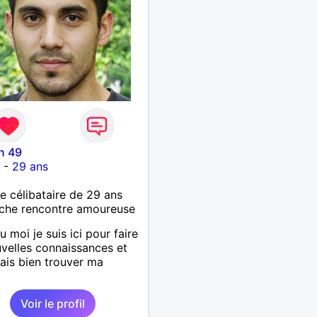
n 49
t
-
29 ans
célibataire de 29 ans
che rencontre amoureuse
 moi je suis ici pour faire
velles connaissances et
rais bien trouver ma
.
Voir le profil