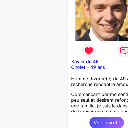
Xavier du 49
Cholet
-
49 ans
Homme divorcé(e) de 49 
recherche rencontre amo
Commençant par me senti
peu seul et désirant refon
une famille, je suis la dans
de trouver une femme qui
comme moi voudrait bien 
Voir le profil
connaissance et bien sûr p