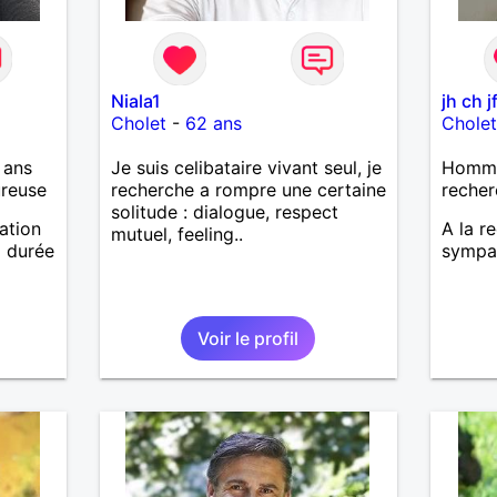
Niala1
jh ch j
Cholet
-
62 ans
Chole
 ans
Je suis celibataire vivant seul, je
Homme 
ureuse
recherche a rompre une certaine
recher
solitude : dialogue, respect
lation
A la r
mutuel, feeling..
a durée
sympa
Voir le profil