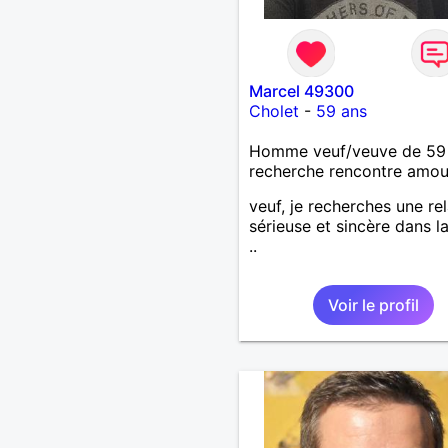
Marcel 49300
Cholet
-
59 ans
Homme veuf/veuve de 59
recherche rencontre amo
veuf, je recherches une re
sérieuse et sincère dans l
..
Voir le profil