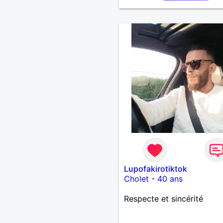
affinité.
Lupofakirotiktok
Cholet
-
40 ans
Respecte et sincérité