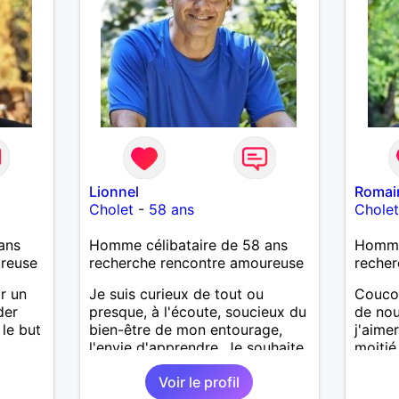
Lionnel
Romai
Cholet
-
58 ans
Chole
ans
Homme célibataire de 58 ans
Homme 
ureuse
recherche rencontre amoureuse
recher
r un
Je suis curieux de tout ou
Coucou
der
presque, à l'écoute, soucieux du
de nou
 le but
bien-être de mon entourage,
j'aime
l'envie d'apprendre. Je souhaite
moitié
faire
rencontrer une femme
Voir le profil
lus si
intéressante sur Cholet ou