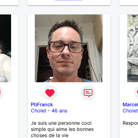
proche, une quadra-quinqua
motivée à rendre la vie plus
belle ensemble. j'aime la
musique, rire, le théâtre, la
nature, rêver, imaginer, cuisiner,
etc.
PtiFranck
Marce
Cholet
-
46 ans
Chole
Je suis une personne cool
Respo
simple qui aime les bonnes
choses de la vie