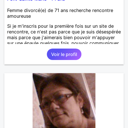
Femme divorcé(e) de 71 ans recherche rencontre
amoureuse
Si je m'inscris pour la première fois sur un site de
rencontre, ce n'est pas parce que je suis désespérée
mais parce que j'aimerais bien pouvoir m'appuyer
sur une épaule quelques fois, pouvoir communiquer
dans la complicité avec un homme seul qui serait
Voir le profil
aussi franc, sincère, naturel que je le suis.