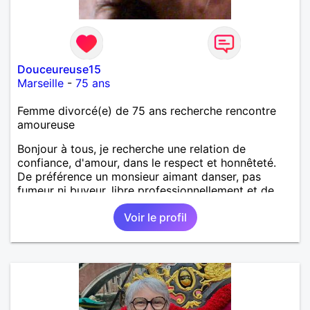
Douceureuse15
Marseille
-
75 ans
Femme divorcé(e) de 75 ans recherche rencontre
amoureuse
Bonjour à tous, je recherche une relation de
confiance, d'amour, dans le respect et honnêteté.
De préférence un monsieur aimant danser, pas
fumeur ni buveur, libre professionnellement et de
toute union .
Voir le profil