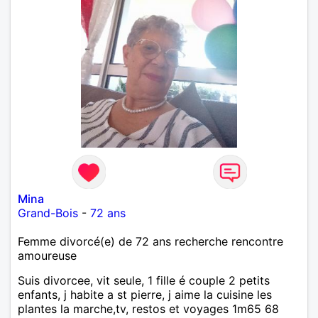
Mina
Grand-Bois
-
72 ans
Femme divorcé(e) de 72 ans recherche rencontre
amoureuse
Suis divorcee, vit seule, 1 fille é couple 2 petits
enfants, j habite a st pierre, j aime la cuisine les
plantes la marche,tv, restos et voyages 1m65 68