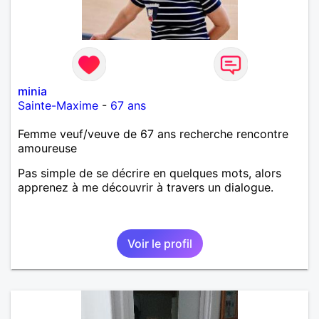
minia
Sainte-Maxime
-
67 ans
Femme veuf/veuve de 67 ans recherche rencontre
amoureuse
Pas simple de se décrire en quelques mots, alors
apprenez à me découvrir à travers un dialogue.
Voir le profil