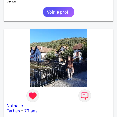
kgse
Voir le profil
Nathalie
Tarbes
-
73 ans