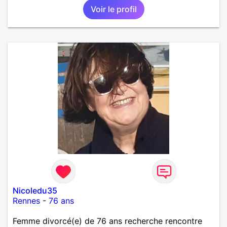
Voir le profil
Nicoledu35
Rennes
-
76 ans
Femme divorcé(e) de 76 ans recherche rencontre