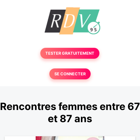
TESTER GRATUITEMENT
SE CONNECTER
Rencontres femmes entre 67
et 87 ans