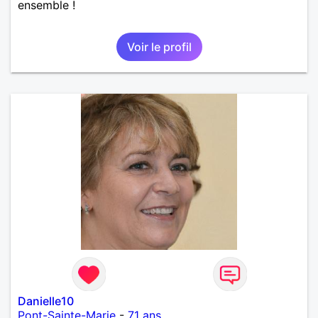
ensemble !
Voir le profil
Danielle10
Pont-Sainte-Marie
-
71 ans