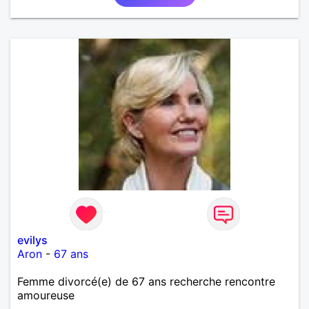
evilys
Aron
-
67 ans
Femme divorcé(e) de 67 ans recherche rencontre
amoureuse