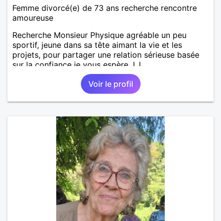
Femme divorcé(e) de 73 ans recherche rencontre
amoureuse
Recherche Monsieur Physique agréable un peu
sportif, jeune dans sa tête aimant la vie et les
projets, pour partager une relation sérieuse basée
sur la confiance je vous espère J.J
Voir le profil