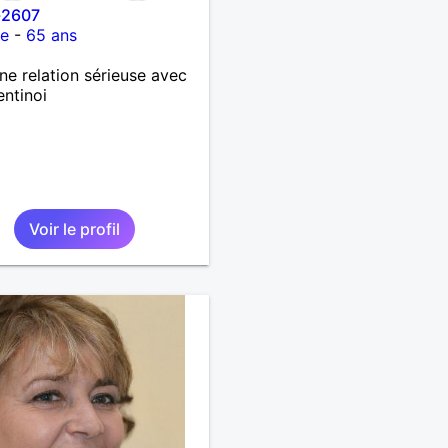
-2607
ce
-
65 ans
ne relation sérieuse avec
entinoi
Voir le profil