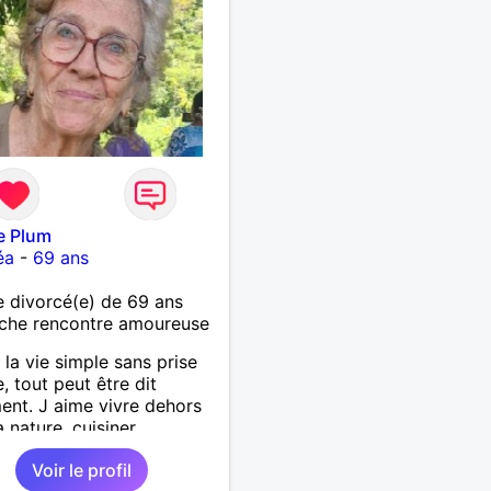
sse. Les voyages et où
nées en France ou à
nger à deux en dehors des
rs battus me raviraient. Je
ge à répondre à votre
e. Au plaisir de vous lire.
e Plum
éa
-
69 ans
 divorcé(e) de 69 ans
che rencontre amoureuse
 la vie simple sans prise
e, tout peut être dit
ent. J aime vivre dehors
 nature, cuisiner,
ner, camper, voyager,
Voir le profil
rir, comprendre des