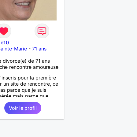
le10
ainte-Marie
-
71 ans
divorcé(e) de 71 ans
che rencontre amoureuse
m'inscris pour la première
ur un site de rencontre, ce
pas parce que je suis
pérée mais parce que
rais bien pouvoir
Voir le profil
yer sur une épaule
es fois, pouvoir
iquer dans la complicité
n homme seul qui serait
franc, sincère, naturel que