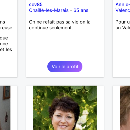
sev85
Annie
Chaillé-les-Marais
-
65 ans
Valen
ans
On ne refait pas sa vie on la
Pour u
ureuse
continue seulement.
un Val
ique
eune
et les
e
 la
Voir le profil
J.J