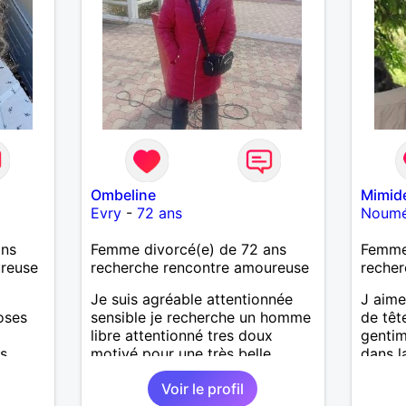
tendre
randon
l'étra
sentie
m'enga
messag
Ombeline
Mimid
Evry
-
72 ans
Noum
ans
Femme divorcé(e) de 72 ans
Femme
ureuse
recherche rencontre amoureuse
recher
Je suis agréable attentionnée
J aime
oses
sensible je recherche un homme
de têt
libre attentionné tres doux
gentim
....
motivé pour une très belle
dans la
longue histoire sérieuse et
randon
Voir le profil
sincère
découv