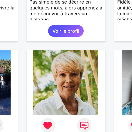
Pas simple de se décrire en
Fidèl
ivre la
quelques mots, alors apprenez à
amitié
.
me découvrir à travers un
la mal
dialogue.
méchan
Voir le profil