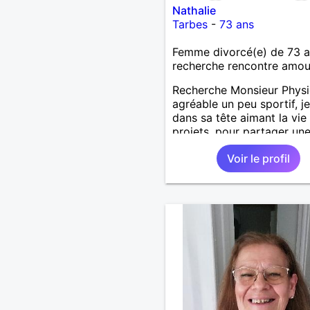
Nathalie
Tarbes
-
73 ans
Femme divorcé(e) de 73 
recherche rencontre amo
Recherche Monsieur Phys
agréable un peu sportif, j
dans sa tête aimant la vie 
projets, pour partager un
relation sérieuse basée sur
Voir le profil
confiance je vous espère 