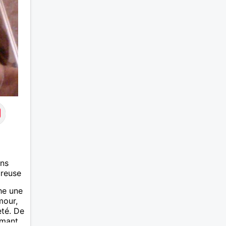
je le s
ans
ureuse
he une
mour,
eté. De
imant