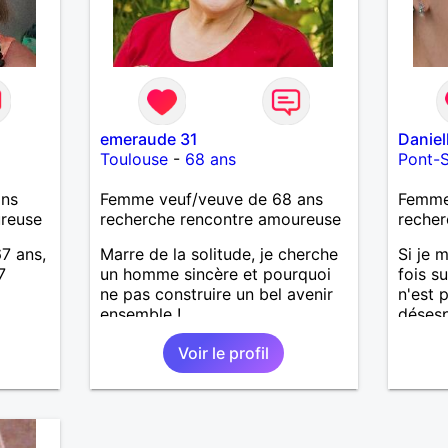
emeraude 31
Daniel
Toulouse
-
68 ans
Pont-S
ans
Femme veuf/veuve de 68 ans
Femme 
ureuse
recherche rencontre amoureuse
recher
67 ans,
Marre de la solitude, je cherche
Si je 
7
un homme sincère et pourquoi
fois s
ne pas construire un bel avenir
n'est 
ensemble !
déses
j'aime
Voir le profil
m'appu
quelqu
commun
avec u
aussi 