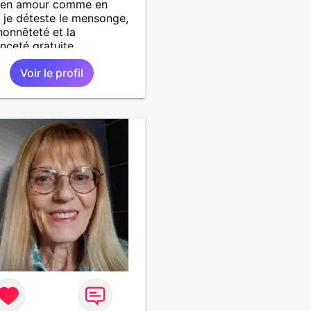
e en amour comme en
, je déteste le mensonge,
honnêteté et la
ceté gratuite.
Voir le profil