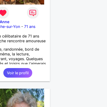
-Anne
che-sur-Yon
-
71 ans
célibataire de 71 ans
che rencontre amoureuse
, randonnée, bord de
inéma, la lecture,
rant, voyages. Quelques
és et loisirs que j'aimerais
er ainsi que les vôtres.
Voir le profil
ir mes enfants, mes
-enfants et mes amis.
lat auprès des enfants à
e, pour le cinéma
ndant... Se rencontrer,
 l’écoute, échanger avec
rsonne de confiance,
ne vie de partage, de