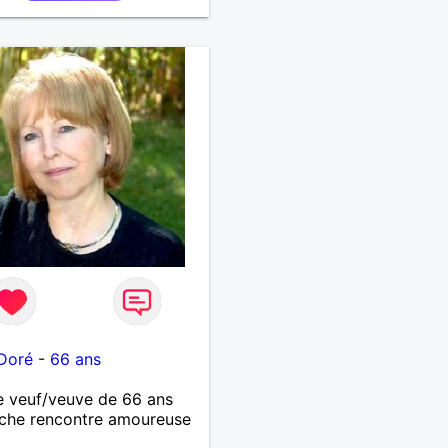
ux trucs techniques et
vie des êtres vivants. J
anser, faire la fête. Je ne
ratiquement pas d alcool,
e rarement, je ris souvent.
rche un vrai amoureux
ontinuer à profiter de la
is à deux. Je peux tout
oute seule, mais j en ai
je veux partagé et rigoler
Doré
-
66 ans
 veuf/veuve de 66 ans
che rencontre amoureuse