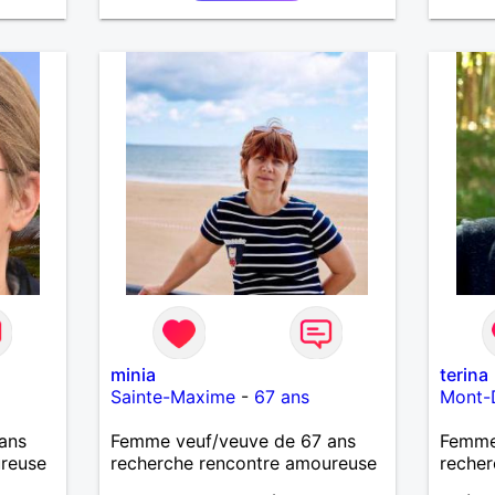
nouvea
sur la 
aime d
bois p
je fum
Je che
pour c
vie ma
faire t
marre 
minia
terina
Sainte-Maxime
-
67 ans
Mont-
ans
Femme veuf/veuve de 67 ans
Femme
ureuse
recherche rencontre amoureuse
recher