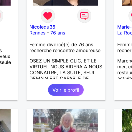
Nicoledu35
Marie
Rennes
-
76 ans
La Ro
Femme divorcé(e) de 76 ans
Femme 
s
recherche rencontre amoureuse
recher
 veux
OSEZ UN SIMPLE CLIC, ET LE
Marche
seule
VIRTUEL NOUS AIDERA A NOUS
mer, c
CONNAITRE, LA SUITE, SEUL
restau
DEMAIN EST CAPABLE DE L
activit
ECRIRE; J AIMERAIS
partag
Voir le profil
RENCONTRER, LA COMPLICITE,
Recevo
LE PARTAGE DES BELLES
petits
CHOSES DE LA VIE : BALADES,
Bénévo
VOYAGES EN FRANCE OU
l’écol
AILLEURS. ETRE A L ECOUTE
indépe
DE L AUTRE, ET LA VIE SERA
être à
PLUS BELLE
une pe
ENCORE.....................
pour u