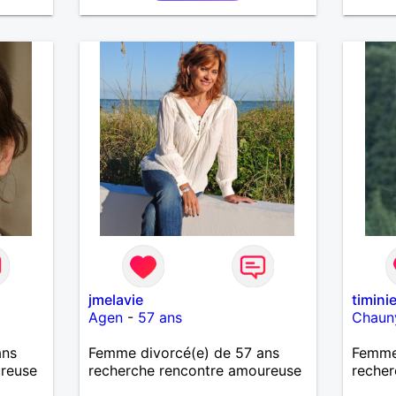
respon
entrep
et ave
saura
mettre
amour 
m'avoir
jmelavie
timini
Agen
-
57 ans
Chaun
ans
Femme divorcé(e) de 57 ans
Femme
ureuse
recherche rencontre amoureuse
recher