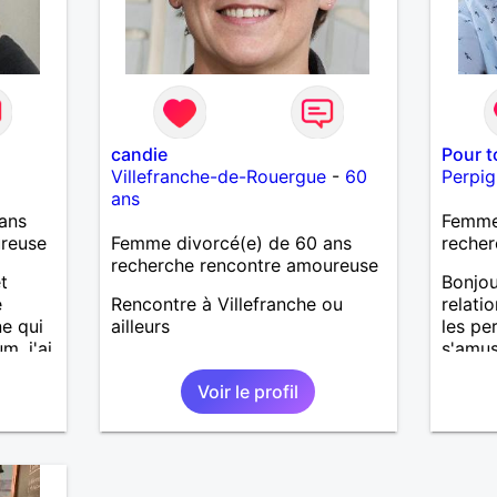
candie
Pour t
Villefranche-de-Rouergue
-
60
Perpi
ans
ans
Femme
ureuse
Femme divorcé(e) de 60 ans
recher
recherche rencontre amoureuse
t
Bonjou
e
Rencontre à Villefranche ou
relati
e qui
ailleurs
les pe
. j'ai
s'amus
e
Voir le profil
e
sur du