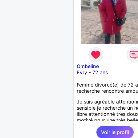
Ombeline
Evry
-
72 ans
Femme divorcé(e) de 72 
recherche rencontre amo
Je suis agréable attentio
sensible je recherche un
libre attentionné tres dou
motivé pour une très belle
longue histoire sérieuse et
Voir le profil
sincère