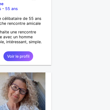
he
s
-
55 ans
célibataire de 55 ans
che rencontre amicale
haite une rencontre
le avec un homme
le, intéressant, simple.
Voir le profil