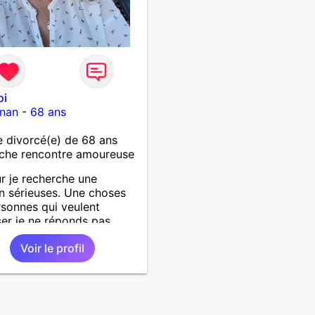
oi
gnan
-
68 ans
 divorcé(e) de 68 ans
che rencontre amoureuse
r je recherche une
on sérieuses. Une choses
rsonnes qui veulent
er je ne réponds pas....
Voir le profil