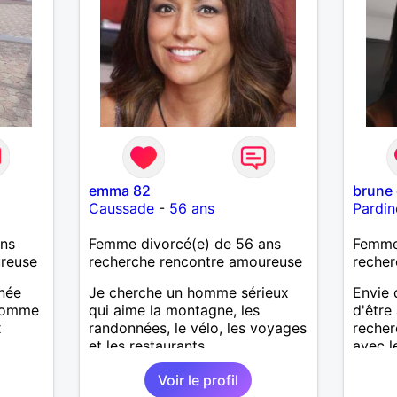
emma 82
brune
Caussade
-
56 ans
Pardin
ans
Femme divorcé(e) de 56 ans
Femme
ureuse
recherche rencontre amoureuse
recher
nnée
Je cherche un homme sérieux
Envie 
 homme
qui aime la montagne, les
d'être
x
randonnées, le vélo, les voyages
recher
et les restaurants.
avec l
vraie 
Voir le profil
quotidi