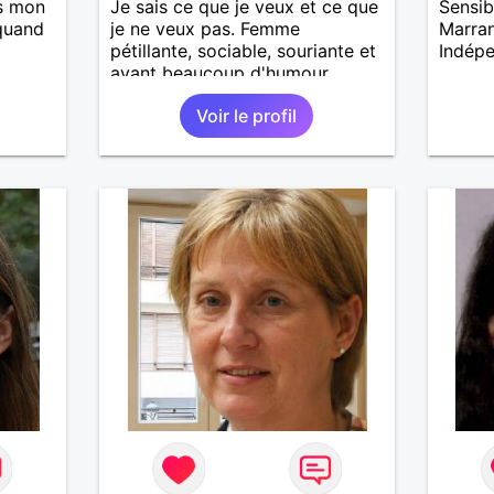
s mon
Je sais ce que je veux et ce que
Sensib
 quand
je ne veux pas. Femme
Marran
pétillante, sociable, souriante et
Indép
ayant beaucoup d'humour
cherche à faire de nouvelles
Voir le profil
connaissances amicales voire
plus si affinités.