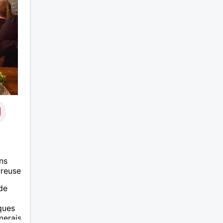
ns
ureuse
de
ques
imerais