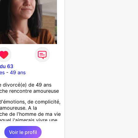
 du 63
es
-
49 ans
 divorcé(e) de 49 ans
che rencontre amoureuse
d'émotions, de complicité,
 amoureuse. A la
che de l'homme de ma vie
equel j'aimerais vivre une
histoire et partager le
Voir le profil
en. Il devra être sincère,