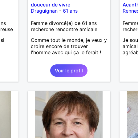
douceur de vivre
Acant
Draguignan
-
61 ans
Renne
ans
Femme divorcé(e) de 61 ans
Femme 
ureuse
recherche rencontre amicale
recher
si
Comme tout le monde, je veux y
Je sou
croire encore de trouver
amica
l'homme avec qui ça le ferait !
agréab
Voir le profil