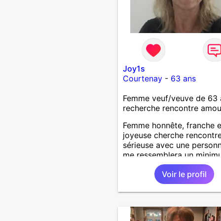
Joy1s
Courtenay
-
63 ans
Femme veuf/veuve de 63 
recherche rencontre amo
Femme honnête, franche e
joyeuse cherche rencontr
sérieuse avec une personn
me ressemblera un minimum
des défauts comme tout l
Voir le profil
monde et souhaite une vi
sereine dans une relation 
long terme.