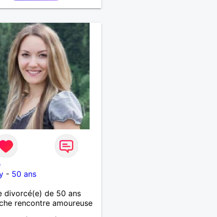
sable, ambitieux,
renant, fort de caractère
c le sens de l'humour. Il
 me chouchouter et me
 en valeur, me donner son
et attention. Merci de
 lu et à bientôt...
e
y
-
50 ans
 divorcé(e) de 50 ans
che rencontre amoureuse