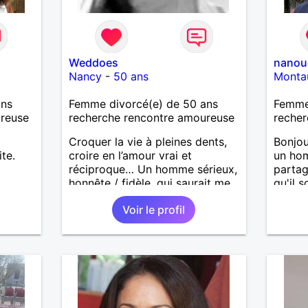
Weddoes
nanou
Nancy
-
50 ans
Monta
ans
Femme divorcé(e) de 50 ans
Femme 
ureuse
recherche rencontre amoureuse
recher
Croquer la vie à pleines dents,
Bonjou
te.
croire en l’amour vrai et
un ho
réciproque… Un homme sérieux,
partag
honnête / fidèle, qui saurait me
qu'il s
faire rire à nouveau, est le bien
ayant 
Voir le profil
venu !
famill