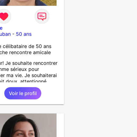
e
uban
-
50 ans
célibataire de 50 ans
che rencontre amicale
r! Je souhaite rencontrer
mme sérieux pour
er ma vie. Je souhaiterai
oit doux, attentionné,
un grand sens de la
Voir le profil
e comme moi.