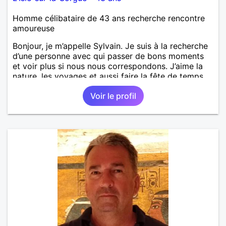
Homme célibataire de 43 ans recherche rencontre
amoureuse
Bonjour, je m’appelle Sylvain. Je suis à la recherche
d’une personne avec qui passer de bons moments
et voir plus si nous nous correspondons. J’aime la
nature, les voyages et aussi faire la fête de temps
en temps ;-)Je suis papa d’un petit garçon de 7 ans
Voir le profil
dont je m’occupe en garde alternée. J’aime à peu
près tous les styles de musique. (Oui je suis pas
trop fan de Jul). Je fais du sport pour garder la
forme et plutôt agréable à regarder. (Enfin je le
pense en tout cas 😂)