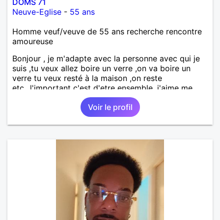
DOMS 71
Neuve-Eglise
-
55 ans
Homme veuf/veuve de 55 ans recherche rencontre
amoureuse
Bonjour , je m'adapte avec la personne avec qui je
suis ,tu veux allez boire un verre ,on va boire un
verre tu veux resté à la maison ,on reste
etc...l'important c'est d'etre ensemble .j'aime me
balader , faire du sport , regarder des film , aller au
Voir le profil
théatre etc et j'aime par dessus tous rire